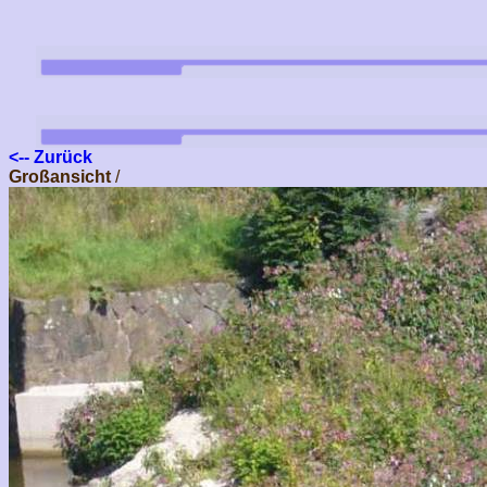
<-- Zurück
Großansicht
/