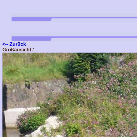
<-- Zurück
Großansicht
/